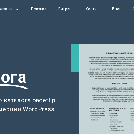
одукты
Покупка
Витрина
Хостинг
Блог
лога
 каталога pageflip
мерции WordPress.