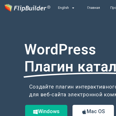
English
Главная
Пр
WordPress
Плагин ката
Создайте плагин интерактивного
для веб-сайта электронной ком
Windows
Mac OS